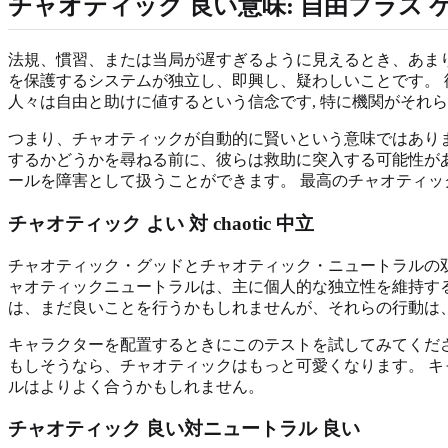
チャオティック 良い意味: 自由プラス 
法規、慣習、または当局が遅すぎるように見えるとき、あま
を保護するシステムが独立し、即興し、疑わしいことです。 
人々は自由と助けに値するという信念です, 特に機関がそれら
つまり、チャオティックが自動的に賢いという意味ではありま
するかどうかを尋ねる前に、彼らは救助に突入する可能性があ
ールを障害として扱うことができます。 最高のチャオティ
チャオティック よい 対 chaotic 中立
チャオティック・グッドとチャオティック・ニュートラルの双
ャオティックニュートラルは、主に個人的な独立性を維持す
は、まだ良いことを行うかもしれませんが、それらの行動は
キャラクターを配置するときにこのテストを試してみてくだ
もしそうなら、チャオティックはもっと可愛くなります。 
ルはよりよく合うかもしれません。
チャオティック 良い対ニュートラル 良い