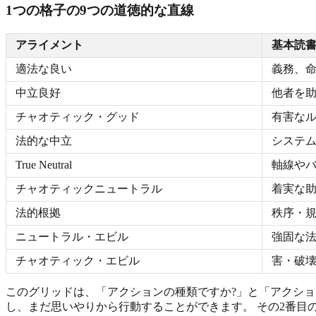
1つの格子の9つの道徳的な直線
アライメント
基本読
適法な良い
義務、命
中立良好
他者を
チャオティック・グッド
有害なル
法的な中立
システ
True Neutral
軸線やバ
チャオティックニュートラル
着実な
法的根拠
秩序・
ニュートラル・エビル
強固な法
チャオティック・エビル
害・破
このグリッドは、「アクションの種類ですか?」と「アクショ
し、まだ思いやりから行動することができます。 その2番目