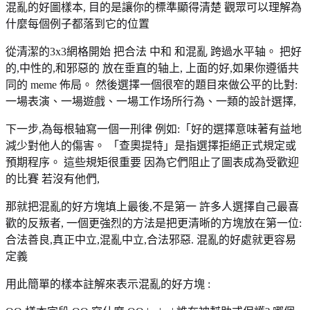
混亂的好圖樣本, 目的是讓你的標準顯得清楚 觀眾可以理解為
什麼每個例子都落到它的位置
從清潔的3x3網格開始 把合法 中和 和混亂 跨過水平轴。 把好
的,中性的,和邪惡的 放在垂直的轴上, 上面的好,如果你遵循共
同的 meme 佈局。 然後選擇一個很窄的題目來做公平的比對:
一場表演、一場遊戲、一場工作场所行為、一類的設計選擇,
下一步,為每根轴寫一個一刑律 例如:「好的選擇意味著有益地
減少對他人的傷害。 「查奧提特」是指選擇拒絕正式規定或
預期程序。 這些規矩很重要 因為它們阻止了圖表成為受歡迎
的比賽 若沒有他們,
那就把混亂的好方塊填上最後,不是第一 許多人選擇自己最喜
歡的反叛者, 一個更強烈的方法是把更清晰的方塊放在第一位:
合法善良,真正中立,混亂中立,合法邪惡. 混亂的好處就更容易
定義
用此簡單的樣本註解來表示混亂的好方塊 :