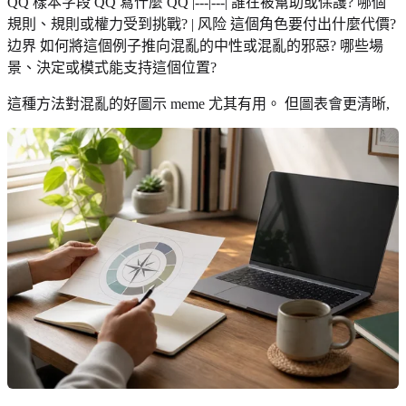
QQ 樣本字段 QQ 寫什麼 QQ |---|---| 誰在被幫助或保護? 哪個
規則、規則或權力受到挑戰? | 风险 這個角色要付出什麼代價?
边界 如何將這個例子推向混亂的中性或混亂的邪惡? 哪些場
景、決定或模式能支持這個位置?
這種方法對混亂的好圖示 meme 尤其有用。 但圖表會更清晰,