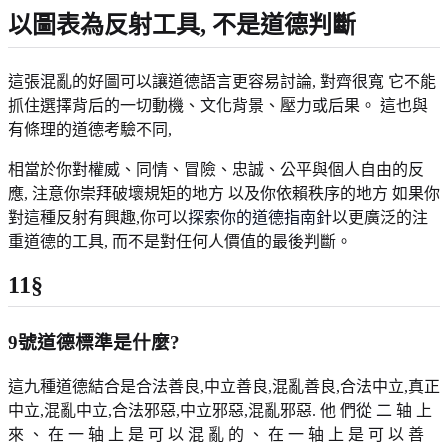
以圖表為反射工具, 不是道德判斷
這張混亂的好圖可以讓道德語言更容易討論, 對齊很寬 它不能
抓住選擇背后的一切動機、文化背景、壓力或后果。 這也與
有條理的道德考驗不同,
相當於你對權威、同情、冒險、忠誠、公平與個人自由的反
應, 注意你崇拜破壞規矩的地方 以及你依賴秩序的地方 如果你
對這種反射有興趣,你可以
探索你的道德指南針
以更廣泛的注
重道德的工具, 而不是對任何人價值的最後判斷。
11§
9號道德標準是什麼?
這九種道德結合是合法善良,中立善良,混亂善良,合法中立,真正
中立,混亂中立,合法邪惡,中立邪惡,混亂邪惡. 他 們從 二 轴 上
來 、 在 一 轴 上 是 可 以 混 亂 的 、 在 一 轴 上 是 可 以 善