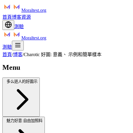
Moraltest.org
首頁
博客
資源
測驗
Moraltest.org
測驗
首頁
/
博客
/
Charotic 好圖: 意義、 示例和簡單樣本
Menu
多么迷人的好圖示
魅力好意:自由加照料