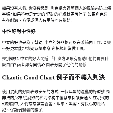
如果沒有人看, 也沒有獎勵, 角色還會冒著個人的風險來防止傷
害嗎? 如果答案是肯定的 混亂的好處就更可信了 如果角色只
有在刺激、方便或個人有用時才有幫助,
中性好對中性好
中立的好也是為了幫助, 中立的好品格可以在系統內工作, 查奧
蒂好更本能地懷疑系統本身 它把規矩當做工具,
差别微妙. 中立的好人問道:「什麼方法最有幫助? 他們需要什
麼自由? 兩者都有同情心 圖表分開了他們的關係
Chaotic Good Chart 例子而不轉入判決
使用混亂的好圖表最安全的方式, 一個典型的混亂的好型號 是
非法的英雄 從腐敗的權力结构中偷竊來保護普通人 在現代的
幻想圖中, 人們常常爭論義警、叛軍、黑客、有良心的走私
犯、保護弱勢者的騙子,