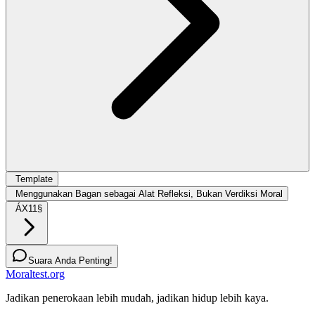
Template
Menggunakan Bagan sebagai Alat Refleksi, Bukan Verdiksi Moral
ÁX11§
Suara Anda Penting!
Moraltest.org
Jadikan penerokaan lebih mudah, jadikan hidup lebih kaya.