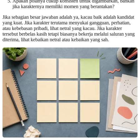
Apakah polanya cukup konsisten untuk digambarkan, bahkan
jika karakternya memiliki momen yang berantakan?
Jika sebagian besar jawaban adalah ya, kacau baik adalah kandidat
yang kuat. Jika karakter terutama menyukai gangguan, perhatian,
atau kebebasan pribadi, lihat netral yang kacau. Jika karakter
tersebut berbelas kasih tetapi biasanya bekerja melalui saluran yang
diterima, lihat kebaikan netral atau kebaikan yang sah.