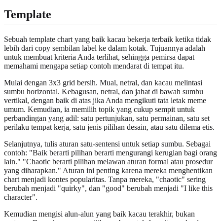
Template
Sebuah template chart yang baik kacau bekerja terbaik ketika tidak
lebih dari copy sembilan label ke dalam kotak. Tujuannya adalah
untuk membuat kriteria Anda terlihat, sehingga pemirsa dapat
memahami mengapa setiap contoh mendarat di tempat itu.
Mulai dengan 3x3 grid bersih. Mual, netral, dan kacau melintasi
sumbu horizontal. Kebagusan, netral, dan jahat di bawah sumbu
vertikal, dengan baik di atas jika Anda mengikuti tata letak meme
umum. Kemudian, ia memilih topik yang cukup sempit untuk
perbandingan yang adil: satu pertunjukan, satu permainan, satu set
perilaku tempat kerja, satu jenis pilihan desain, atau satu dilema etis.
Selanjutnya, tulis aturan satu-sentensi untuk setiap sumbu. Sebagai
contoh: "Baik berarti pilihan berarti mengurangi kerugian bagi orang
lain." "Chaotic berarti pilihan melawan aturan formal atau prosedur
yang diharapkan." Aturan ini penting karena mereka menghentikan
chart menjadi kontes popularitas. Tanpa mereka, "chaotic" sering
berubah menjadi "quirky", dan "good" berubah menjadi "I like this
character".
Kemudian mengisi alun-alun yang baik kacau terakhir, bukan