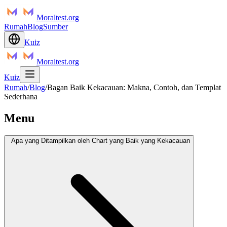
Moraltest.org
Rumah
Blog
Sumber
Kuiz
Moraltest.org
Kuiz
Rumah
/
Blog
/
Bagan Baik Kekacauan: Makna, Contoh, dan Templat
Sederhana
Menu
Apa yang Ditampilkan oleh Chart yang Baik yang Kekacauan