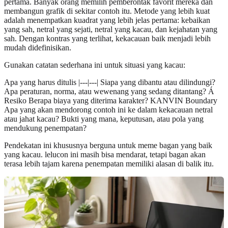
pertama. Banyak orang memilih pemberontak favorit mereka dan
membangun grafik di sekitar contoh itu. Metode yang lebih kuat
adalah menempatkan kuadrat yang lebih jelas pertama: kebaikan
yang sah, netral yang sejati, netral yang kacau, dan kejahatan yang
sah. Dengan kontras yang terlihat, kekacauan baik menjadi lebih
mudah didefinisikan.
Gunakan catatan sederhana ini untuk situasi yang kacau:
Apa yang harus ditulis |---|---| Siapa yang dibantu atau dilindungi?
Apa peraturan, norma, atau wewenang yang sedang ditantang? Á
Resiko Berapa biaya yang diterima karakter? KANVIN Boundary
Apa yang akan mendorong contoh ini ke dalam kekacauan netral
atau jahat kacau? Bukti yang mana, keputusan, atau pola yang
mendukung penempatan?
Pendekatan ini khususnya berguna untuk meme bagan yang baik
yang kacau. lelucon ini masih bisa mendarat, tetapi bagan akan
terasa lebih tajam karena penempatan memiliki alasan di balik itu.