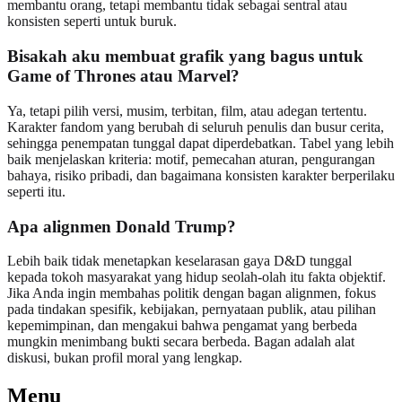
membantu orang, tetapi membantu tidak sebagai sentral atau
konsisten seperti untuk buruk.
Bisakah aku membuat grafik yang bagus untuk
Game of Thrones atau Marvel?
Ya, tetapi pilih versi, musim, terbitan, film, atau adegan tertentu.
Karakter fandom yang berubah di seluruh penulis dan busur cerita,
sehingga penempatan tunggal dapat diperdebatkan. Tabel yang lebih
baik menjelaskan kriteria: motif, pemecahan aturan, pengurangan
bahaya, risiko pribadi, dan bagaimana konsisten karakter berperilaku
seperti itu.
Apa alignmen Donald Trump?
Lebih baik tidak menetapkan keselarasan gaya D&D tunggal
kepada tokoh masyarakat yang hidup seolah-olah itu fakta objektif.
Jika Anda ingin membahas politik dengan bagan alignmen, fokus
pada tindakan spesifik, kebijakan, pernyataan publik, atau pilihan
kepemimpinan, dan mengakui bahwa pengamat yang berbeda
mungkin menimbang bukti secara berbeda. Bagan adalah alat
diskusi, bukan profil moral yang lengkap.
Menu