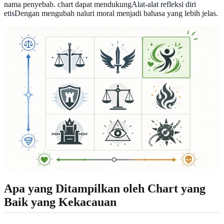
nama penyebab. chart dapat mendukung
Alat-alat refleksi diri
etis
Dengan mengubah naluri moral menjadi bahasa yang lebih jelas.
Apa yang Ditampilkan oleh Chart yang
Baik yang Kekacauan