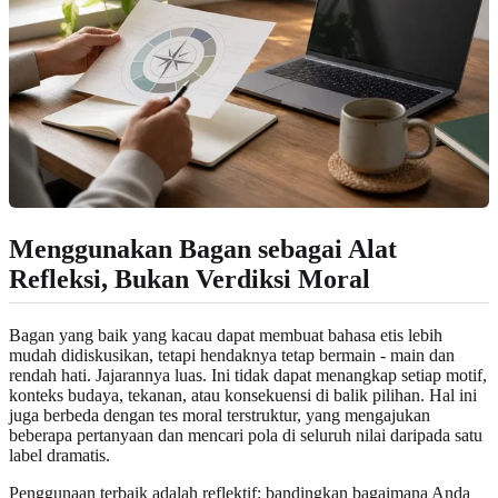
Menggunakan Bagan sebagai Alat
Refleksi, Bukan Verdiksi Moral
Bagan yang baik yang kacau dapat membuat bahasa etis lebih
mudah didiskusikan, tetapi hendaknya tetap bermain - main dan
rendah hati. Jajarannya luas. Ini tidak dapat menangkap setiap motif,
konteks budaya, tekanan, atau konsekuensi di balik pilihan. Hal ini
juga berbeda dengan tes moral terstruktur, yang mengajukan
beberapa pertanyaan dan mencari pola di seluruh nilai daripada satu
label dramatis.
Penggunaan terbaik adalah reflektif: bandingkan bagaimana Anda