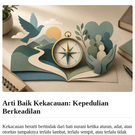
Arti Baik Kekacauan: Kepedulian
Berkeadilan
Kekacauan berarti bertindak dari hati nurani ketika aturan, adat, atau
otoritas tampaknya terlalu lambat, terlalu sempit, atau terlalu tidak