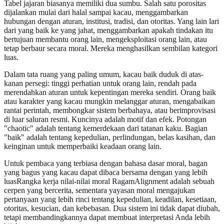
Tabel jajaran biasanya memiliki dua sumbu. Salah satu porositas
dijalankan mulai dari halal sampai kacau, menggambarkan
hubungan dengan aturan, institusi, tradisi, dan otoritas. Yang lain lari
dari yang baik ke yang jahat, menggambarkan apakah tindakan itu
bertujuan membantu orang lain, mengeksploitasi orang lain, atau
tetap berbaur secara moral. Mereka menghasilkan sembilan kategori
luas.
Dalam tata ruang yang paling umum, kacau baik duduk di atas-
kanan persegi: tinggi perhatian untuk orang lain, rendah pada
merendahkan aturan untuk kepentingan mereka sendiri. Orang baik
atau karakter yang kacau mungkin melanggar aturan, mengabaikan
rantai perintah, membongkar sistem berbahaya, atau berimprovisasi
di luar saluran resmi. Kuncinya adalah motif dan efek. Potongan
"chaotic" adalah tentang kemerdekaan dari tatanan kaku. Bagian
"baik" adalah tentang kepedulian, perlindungan, belas kasihan, dan
keinginan untuk memperbaiki keadaan orang lain.
Untuk pembaca yang terbiasa dengan bahasa dasar moral, bagan
yang bagus yang kacau dapat dibaca bersama dengan yang lebih
luas
Rangka kerja nilai-nilai moral Ragam
Alignment adalah sebuah
cerpen yang bercerita, sementara yayasan moral mengajukan
pertanyaan yang lebih rinci tentang kepedulian, keadilan, kesetiaan,
otoritas, kesucian, dan kebebasan. Dua sistem ini tidak dapat diubah,
tetapi membandingkannya dapat membuat interpretasi Anda lebih