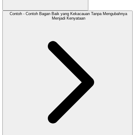
Contoh - Contoh Bagan Baik yang Kekacauan Tanpa Mengubahnya
Menjadi Kenyataan