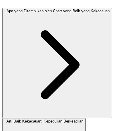
Apa yang Ditampilkan oleh Chart yang Baik yang Kekacauan
Arti Baik Kekacauan: Kepedulian Berkeadilan