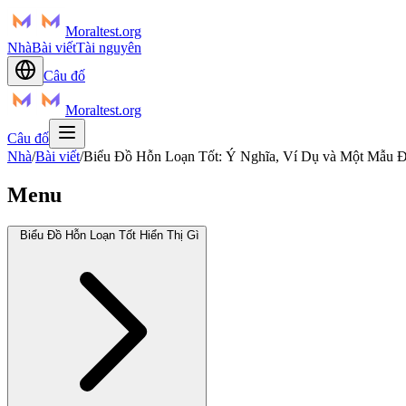
Moraltest.org
Nhà
Bài viết
Tài nguyên
Câu đố
Moraltest.org
Câu đố
Nhà
/
Bài viết
/
Biểu Đồ Hỗn Loạn Tốt: Ý Nghĩa, Ví Dụ và Một Mẫu 
Menu
Biểu Đồ Hỗn Loạn Tốt Hiển Thị Gì