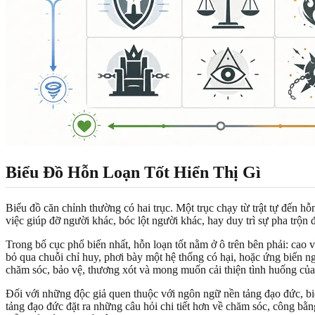
Biểu Đồ Hỗn Loạn Tốt Hiển Thị Gì
Biểu đồ căn chỉnh thường có hai trục. Một trục chạy từ trật tự đến hỗ
việc giúp đỡ người khác, bóc lột người khác, hay duy trì sự pha trộn 
Trong bố cục phổ biến nhất, hỗn loạn tốt nằm ở ô trên bên phải: cao 
bỏ qua chuỗi chỉ huy, phơi bày một hệ thống có hại, hoặc ứng biến ng
chăm sóc, bảo vệ, thương xót và mong muốn cải thiện tình huống của
Đối với những độc giả quen thuộc với ngôn ngữ nền tảng đạo đức, bi
tảng đạo đức đặt ra những câu hỏi chi tiết hơn về chăm sóc, công bằn