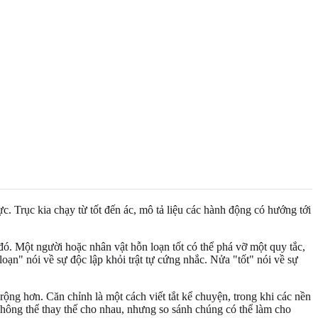
ực. Trục kia chạy từ tốt đến ác, mô tả liệu các hành động có hướng tới
 đó. Một người hoặc nhân vật hỗn loạn tốt có thể phá vỡ một quy tắc,
oạn" nói về sự độc lập khỏi trật tự cứng nhắc. Nửa "tốt" nói về sự
rộng hơn. Căn chỉnh là một cách viết tắt kể chuyện, trong khi các nền
 không thể thay thế cho nhau, nhưng so sánh chúng có thể làm cho