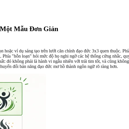
à Một Mẫu Đơn Giản
họn hoặc ví dụ sáng tạo trên lưới căn chỉnh đạo đức 3x3 quen thuộc. Ph
g. Phía "hỗn loạn" hỏi mức độ họ nghi ngờ các hệ thống cứng nhắc, qu
ất: đó không phải là hành vi ngẫu nhiên với trái tim tốt, và cũng khôn
huyển đổi bản năng đạo đức mơ hồ thành ngôn ngữ rõ ràng hơn.