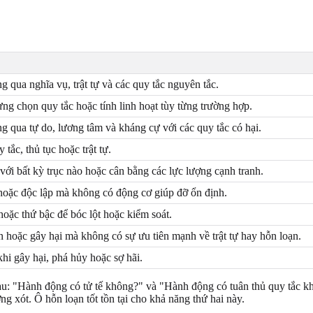
 qua nghĩa vụ, trật tự và các quy tắc nguyên tắc.
ng chọn quy tắc hoặc tính linh hoạt tùy từng trường hợp.
g qua tự do, lương tâm và kháng cự với các quy tắc có hại.
 tắc, thủ tục hoặc trật tự.
ới bất kỳ trục nào hoặc cân bằng các lực lượng cạnh tranh.
 hoặc độc lập mà không có động cơ giúp đỡ ổn định.
 hoặc thứ bậc để bóc lột hoặc kiểm soát.
n hoặc gây hại mà không có sự ưu tiên mạnh về trật tự hay hỗn loạn.
hi gây hại, phá hủy hoặc sợ hãi.
au: "Hành động có tử tế không?" và "Hành động có tuân thủ quy tắc kh
g xót. Ô hỗn loạn tốt tồn tại cho khả năng thứ hai này.