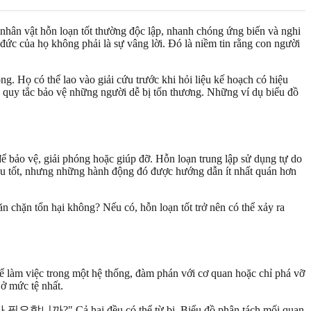
 nhân vật hỗn loạn tốt thường độc lập, nhanh chóng ứng biến và nghi
đức của họ không phải là sự vâng lời. Đó là niềm tin rằng con người
g. Họ có thể lao vào giải cứu trước khi hỏi liệu kế hoạch có hiệu
số quy tắc bảo vệ những người dễ bị tổn thương. Những ví dụ biểu đồ
để bảo vệ, giải phóng hoặc giúp đỡ. Hỗn loạn trung lập sử dụng tự do
điều tốt, nhưng những hành động đó được hướng dẫn ít nhất quán hơn
n chặn tổn hại không? Nếu có, hỗn loạn tốt trở nên có thể xảy ra
hể làm việc trong một hệ thống, đàm phán với cơ quan hoặc chỉ phá vỡ
 ở mức tệ nhất.
자유가 필요합니까?" Cả hai đều có thể từ bi. Biểu đồ phân tách mối quan