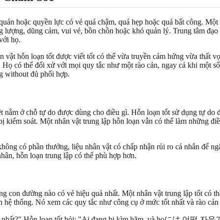
p quán hoặc quyền lực có vẻ quá chậm, quá hẹp hoặc quá bất công. Một
g lượng, dũng cảm, vui vẻ, bồn chồn hoặc khó quản lý. Trung tâm đạo 
với họ.
vật hỗn loạn tốt được viết tốt có thể vừa truyền cảm hứng vừa thất vọn
h. Họ có thể đối xử với mọi quy tắc như một rào cản, ngay cả khi một 
ng without đủ phối hợp.
iệt nằm ở chỗ tự do được dùng cho điều gì. Hỗn loạn tốt sử dụng tự do 
 bị kiểm soát. Một nhân vật trung lập hỗn loạn vẫn có thể làm những 
không có phần thưởng, liệu nhân vật có chấp nhận rủi ro cá nhân để ngă
nhân, hỗn loạn trung lập có thể phù hợp hơn.
g con đường nào có vẻ hiệu quả nhất. Một nhân vật trung lập tốt có t
ân hệ thống. Nó xem các quy tắc như công cụ ở mức tốt nhất và rào cản
úp ích nhất?" Hỗn loạn tốt hỏi: "Ai đang bị kìm hãm, và họには 어떤 