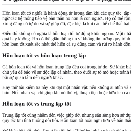
Hỗn loạn tốt có nghĩa là hành động từ lương tâm khi các quy tắc, tậ
ngờ các hệ thống bảo vệ bản thân họ hơn là con người. Họ có thể rộn
xứng đáng có tự do và sự giúp đỡ, đặc biệt là khi các thể chế thất bại 
Điều đó không có nghĩa là hỗn loạn tốt tự động khôn ngoan. Một nhân 
quả hay không. Họ có thể giấu thông tin vì không tin tưởng quy trìn
hỗn loạn tốt xuất sắc nhất thể hiện cả sự dũng cảm và rủi ro hành độ
Hỗn loạn tốt vs hỗn loạn trung lập
Cả hỗn loạn tốt và hỗn loạn trung lập đều coi trọng tự do. Sự khác b
chủ yếu để bảo vệ sự độc lập cá nhân, theo đuổi sự tò mò hoặc tránh
bởi sự quan tâm đến người khác.
Hãy thử bài kiểm tra này khi đặt một nhân vật: nếu không ai nhìn và 
hơn. Nếu nhân vật chỉ giúp khi nó thú vị, thuận tiện hoặc hữu ích cá 
Hỗn loạn tốt vs trung lập tốt
Trung lập tốt cũng nhắm đến việc giúp đỡ, nhưng sẵn sàng hơn sử dụn
quy tắc khi tình huống đòi hỏi. Hỗn loạn tốt hoài nghi hơn về bản th
Sự khác biệt rất nhỏ. Trung lập tốt hỏi: "Phương pháp nào sẽ gi