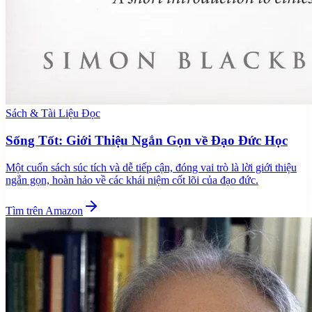
Sách & Tài Liệu Đọc
Sống Tốt: Giới Thiệu Ngắn Gọn về Đạo Đức Học
Một cuốn sách súc tích và dễ tiếp cận, đóng vai trò là lời giới thiệu
ngắn gọn, hoàn hảo về các khái niệm cốt lõi của đạo đức.
Tìm trên Amazon