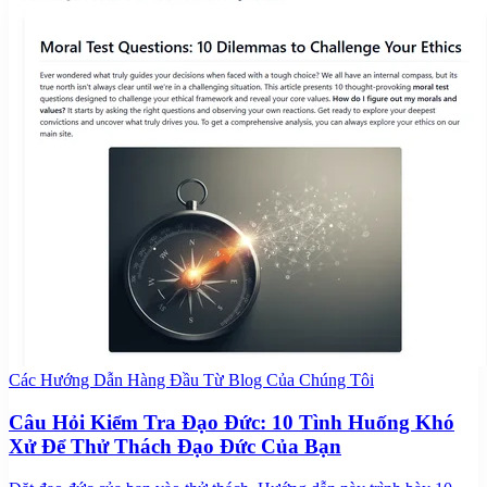
Các Hướng Dẫn Hàng Đầu Từ Blog Của Chúng Tôi
Câu Hỏi Kiểm Tra Đạo Đức: 10 Tình Huống Khó
Xử Để Thử Thách Đạo Đức Của Bạn