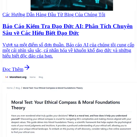
Các Hướng Dẫn Hàng Đầu Từ Blog Của Chúng Tôi
Báo Cáo Kiểm Tra Đạo Đức AI: Phân Tích Chuyên
Sâu về Các Hiểu Biết Đạo Đức
Vượt xa một điểm số đơn thuần. Báo cáo AI của chúng tôi cung cấp
một cái nhìn sâu sắc, cá nhân hóa về khuôn khổ đạo đức và những
hiểu biết độc đáo của bạn.
Đọc Thêm