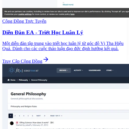
Cộng Đồng Trực Tuyến
Diễn Đàn EA - Triết Học Luân Lý
Một diễn đàn tập trung vào triết học luân lý từ góc độ Vị Tha Hiệu
Quả. Dành cho các cuộc thảo luận đạo đức định hướng kết quả.
Truy Cập Cộng Đồng