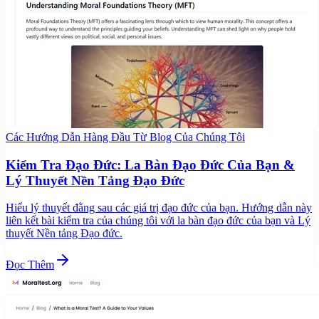
Các Hướng Dẫn Hàng Đầu Từ Blog Của Chúng Tôi
Kiểm Tra Đạo Đức: La Bàn Đạo Đức Của Bạn &
Lý Thuyết Nền Tảng Đạo Đức
Hiểu lý thuyết đằng sau các giá trị đạo đức của bạn. Hướng dẫn này
liên kết bài kiểm tra của chúng tôi với la bàn đạo đức của bạn và Lý
thuyết Nền tảng Đạo đức.
Đọc Thêm