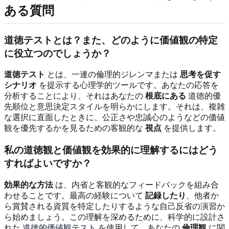
ある質問
道徳テストとは？また、どのように価値観の特定
に役立つのでしょうか？
道徳テスト
とは、一連の倫理的ジレンマまたは
思考を促す
シナリオ
を提示する心理学的ツールです。あなたの応答を
分析することにより、それはあなたの
根底にある
道徳的優
先順位と意思決定スタイルを明らかにします。それは、複雑
な選択に直面したときに、公正さや忠誠心のようなどの価値
観を優先するかを見るための客観的な
視点
を提供します。
私の道徳観と価値観を効果的に理解するにはどう
すればよいですか？
効果的な方法
は、内省と客観的なフィードバックを組み合
わせることです。最高の経験について
記録したり
、他者か
ら賞賛される資質を特定したりするような自己反省の演習か
ら始めましょう。この理解を深めるために、科学的に設計さ
れた
道徳的価値観テスト
を使用して、あなたの
倫理観
に関