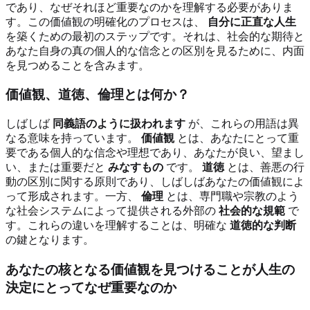
であり、なぜそれほど重要なのかを理解する必要がありま
す。この価値観の明確化のプロセスは、
自分に正直な人生
を築くための最初のステップです。それは、社会的な期待と
あなた自身の真の個人的な信念との区別を見るために、内面
を見つめることを含みます。
価値観、道徳、倫理とは何か？
しばしば
同義語のように扱われます
が、これらの用語は異
なる意味を持っています。
価値観
とは、あなたにとって重
要である個人的な信念や理想であり、あなたが良い、望まし
い、または重要だと
みなすもの
です。
道徳
とは、善悪の行
動の区別に関する原則であり、しばしばあなたの価値観によ
って形成されます。一方、
倫理
とは、専門職や宗教のよう
な社会システムによって提供される外部の
社会的な規範
で
す。これらの違いを理解することは、明確な
道徳的な判断
の鍵となります。
あなたの核となる価値観を見つけることが人生の
決定にとってなぜ重要なのか