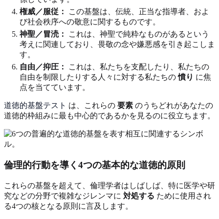
権威／服従：
この基盤は、伝統、正当な指導者、およ
び社会秩序への敬意に関するものです。
神聖／冒涜：
これは、神聖で純粋なものがあるという
考えに関連しており、畏敬の念や嫌悪感を引き起こしま
す。
自由／抑圧：
これは、私たちを支配したり、私たちの
自由を制限したりする人々に対する私たちの
憤り
に焦
点を当てています。
道徳的基盤テスト
は、これらの
要素
のうちどれがあなたの
道徳的枠組みに最も中心的であるかを見るのに役立ちます。
倫理的行動を導く4つの基本的な道徳的原則
これらの基盤を超えて、倫理学者はしばしば、特に医学や研
究などの分野で複雑なジレンマに
対処する
ために使用され
る4つの核となる原則に言及します。