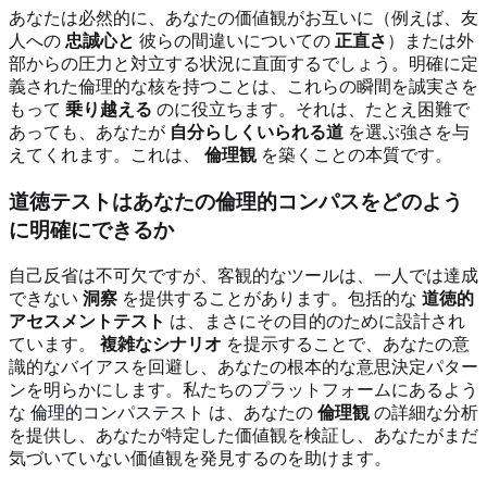
あなたは必然的に、あなたの価値観がお互いに（例えば、友
人への
忠誠心と
彼らの間違いについての
正直さ
）または外
部からの圧力と対立する状況に直面するでしょう。明確に定
義された倫理的な核を持つことは、これらの瞬間を誠実さを
もって
乗り越える
のに役立ちます。それは、たとえ困難で
あっても、あなたが
自分らしくいられる道
を選ぶ強さを与
えてくれます。これは、
倫理観
を築くことの本質です。
道徳テストはあなたの倫理的コンパスをどのよう
に明確にできるか
自己反省は不可欠ですが、客観的なツールは、一人では達成
できない
洞察
を提供することがあります。包括的な
道徳的
アセスメントテスト
は、まさにその目的のために設計され
ています。
複雑なシナリオ
を提示することで、あなたの意
識的なバイアスを回避し、あなたの根本的な意思決定パター
ンを明らかにします。私たちのプラットフォームにあるよう
な
倫理的コンパステスト
は、あなたの
倫理観
の詳細な分析
を提供し、あなたが特定した価値観を検証し、あなたがまだ
気づいていない価値観を発見するのを助けます。