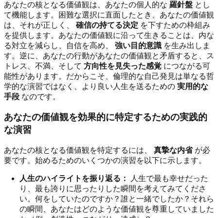
あなたの核となる価値観は、あなたの個人的な
羅針盤
とし
て機能します。困難な選択に直面したとき、あなたの価値観
は、それが正しく、
確信の持てる決定
を下すための枠組み
を提供します。あなたの価値観に沿って生きることは、内な
る対立を減らし、自信を高め、
強い目的意識
を生み出しま
す。逆に、あなたの行動があなたの価値観と矛盾すると、ス
トレス、不満、そして
方向性を見失った感覚
につながる可
能性があります。だからこそ、倫理的な自己発見は単なる哲
学的な演習ではなく、より良い人生を送るための
実用的な
手段
なのです。
あなたの価値観を効果的に特定するための実践的
な演習
あなたの核となる価値観を特定するには、
真摯な内省
が必
要です。始めるためのいくつかの演習を以下に示します。
人生のハイライトを振り返る：
人生で最も幸せだった
り、最も誇りに思ったりした瞬間を考えてみてくださ
い。何をしていたのですか？誰と一緒でしたか？それら
の瞬間、あなたはどのような価値観を尊重していました