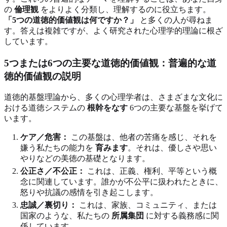
の
倫理観
をよりよく分類し、理解するのに役立ちます。
「5つの道徳的価値観は何ですか？」
と多くの人が尋ねま
す。答えは複雑ですが、よく研究された心理学的理論に根ざ
しています。
5つまたは6つの主要な道徳的価値観：普遍的な道
徳的価値観の説明
道徳的基盤理論から、多くの心理学者は、さまざまな文化に
おける道徳システムの
根幹をなす
6つの主要な基盤を挙げて
います。
ケア／危害：
この基盤は、他者の苦痛を感じ、それを
嫌う私たちの能力を
育みます
。それは、優しさや思い
やりなどの美徳の基礎となります。
公正さ／不公正：
これは、正義、権利、平等という概
念に関連しています。誰かが不公平に扱われたときに、
怒りや抗議の感情を引き起こします。
忠誠／裏切り：
これは、家族、コミュニティ、または
国家のような、私たちの
所属集団
に対する義務感に関
係しています。