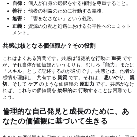
自律：
個人が自身の選択をする権利を尊重すること。
善行：
他者の利益のために行動する義務。
無害：
「害をなさない」という義務。
正義：
資源の分配と処遇における公平性へのコミット
メント。
共感は核となる価値観か？その役割
これはよくある質問です。共感は道徳的な行動に
重要
です
が、それ自体が価値観というよりも、むしろ「能力」または
「スキル」として記述するのが適切です。共感とは、他者の
感情を理解し、共有する
資質
です。それは、
思いやり
、
親
切
、そして
ケア
のような価値観の
原動力
です。共感がなけ
れば、これらの価値観を
効果的に
行動することは困難でし
ょう。
倫理的な自己発見と成長のために、あ
なたの価値観に基づいて生きる