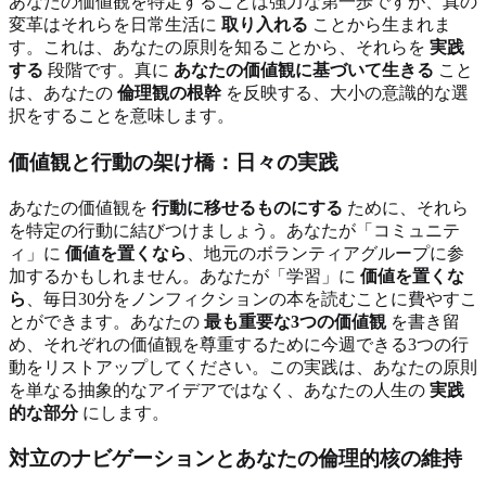
あなたの価値観を特定することは強力な第一歩ですが、真の
変革はそれらを日常生活に
取り入れる
ことから生まれま
す。これは、あなたの原則を知ることから、それらを
実践
する
段階です。真に
あなたの価値観に基づいて生きる
こと
は、あなたの
倫理観の根幹
を反映する、大小の意識的な選
択をすることを意味します。
価値観と行動の架け橋：日々の実践
あなたの価値観を
行動に移せるものにする
ために、それら
を特定の行動に結びつけましょう。あなたが「コミュニテ
ィ」に
価値を置くなら
、地元のボランティアグループに参
加するかもしれません。あなたが「学習」に
価値を置くな
ら
、毎日30分をノンフィクションの本を読むことに費やすこ
とができます。あなたの
最も重要な3つの価値観
を書き留
め、それぞれの価値観を尊重するために今週できる3つの行
動をリストアップしてください。この実践は、あなたの原則
を単なる抽象的なアイデアではなく、あなたの人生の
実践
的な部分
にします。
対立のナビゲーションとあなたの倫理的核の維持