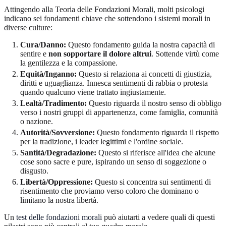
Attingendo alla Teoria delle Fondazioni Morali, molti psicologi
indicano sei fondamenti chiave che sottendono i sistemi morali in
diverse culture:
Cura/Danno:
Questo fondamento guida la nostra capacità di
sentire e
non sopportare il dolore altrui
. Sottende virtù come
la gentilezza e la compassione.
Equità/Inganno:
Questo si relaziona ai concetti di giustizia,
diritti e uguaglianza. Innesca sentimenti di rabbia o protesta
quando qualcuno viene trattato ingiustamente.
Lealtà/Tradimento:
Questo riguarda il nostro senso di obbligo
verso i nostri gruppi di appartenenza, come famiglia, comunità
o nazione.
Autorità/Sovversione:
Questo fondamento riguarda il rispetto
per la tradizione, i leader legittimi e l'ordine sociale.
Santità/Degradazione:
Questo si riferisce all'idea che alcune
cose sono sacre e pure, ispirando un senso di soggezione o
disgusto.
Libertà/Oppressione:
Questo si concentra sui sentimenti di
risentimento che proviamo verso coloro che dominano o
limitano la nostra libertà.
Un
test delle fondazioni morali
può aiutarti a vedere quali di questi