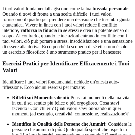
I tuoi valori fondamentali agiscono come la tua
bussola personale
.
Quando ti trovi di fronte a una scelta difficile, i tuoi valori
forniscono il quadro per prendere una decisione che ti sembri giusta
e autentica. Vivere in linea con i tuoi valori riduce il conflitto
interiore,
rafforza la fiducia in sé stessi
e crea un potente senso di
scopo. Al contrario, quando le tue azioni entrano in conflitto con i
tuoi valori, ciò può portare a stress, insoddisfazione e una sensazione
di essere alla deriva. Ecco perché la scoperta di sé etica non è solo
un esercizio filosofico; è uno strumento pratico per il benessere.
Esercizi Pratici per Identificare Efficacemente i Tuoi
Valori
Identificare i tuoi valori fondamentali richiede un'onesta auto-
riflessione. Ecco alcuni esercizi per iniziare:
Rifletti sui Momenti salienti:
Pensa ai momenti della tua vita
in cui ti sei sentito più felice o più orgoglioso. Cosa stavi
facendo? Con chi eri? Quali valori stavi onorando in quei
momenti (ad esempio, creatività, connessione, realizzazione)?
Identifica le Qualità delle Persone che Ammiri:
Considera le
persone che ammiri di più. Quali qualità specifiche rispetti in
loro? La loro integrità, compassione o coraggio? Questi spesso