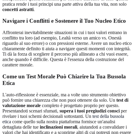
pratica rende i tuoi principi una parte attiva della tua vita, non solo
concetti astratti
.
Navigare i Conflitti e Sostenere il Tuo Nucleo Etico
Affronterai inevitabilmente situazioni in cui i tuoi valori entrano in
conflitto tra loro (ad esempio, Lealtà verso un amico vs. Onestà
riguardo al suo errore) o con pressioni esterne. Avere un nucleo etico
chiaramente definito ti aiuta a navigare questi momenti con integrità.
Ti dà la forza di scegliere il percorso più allineato a chi vuoi essere,
anche quando è difficile. Questa è l'essenza della costruzione del
carattere morale.
Come un Test Morale Può Chiarire la Tua Bussola
Etica
L'auto-riflessione è essenziale, ma a volte uno strumento obiettivo
può fornire una chiarezza che non puoi ottenere da solo. Un
test di
valutazione morale
completo è progettato proprio per questo.
Presentandoti scenari sfumati,
supera i tuoi pregiudizi consci
per
rivelare i tuoi schemi decisionali sottostanti. Un
test della bussola
etica
come quello sulla nostra piattaforma fornisce un'analisi
dettagliata delle tue
inclinazioni morali
, aiutandoti a convalidare i
valori che hai identificato e a scoprirne altri di cui potresti non essere