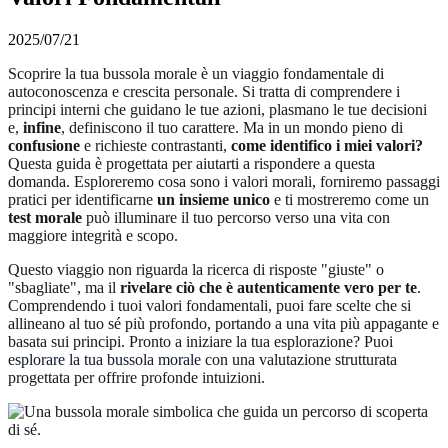
2025/07/21
Scoprire la tua bussola morale è un viaggio fondamentale di
autoconoscenza e crescita personale. Si tratta di comprendere i
principi interni che guidano le tue azioni, plasmano le tue decisioni
e,
infine
, definiscono il tuo carattere. Ma in un mondo pieno di
confusione
e richieste contrastanti,
come identifico i miei valori?
Questa guida è progettata per aiutarti a rispondere a questa
domanda. Esploreremo cosa sono i valori morali, forniremo passaggi
pratici per identificarne
un insieme unico
e ti mostreremo come un
test morale
può illuminare il tuo percorso verso una vita con
maggiore integrità e scopo.
Questo viaggio non riguarda la ricerca di risposte "giuste" o
"sbagliate", ma il
rivelare ciò che è autenticamente vero per te
.
Comprendendo i tuoi valori fondamentali, puoi fare scelte che si
allineano al tuo sé più profondo, portando a una vita più appagante e
basata sui principi. Pronto a iniziare la tua esplorazione? Puoi
esplorare la tua bussola morale
con una valutazione strutturata
progettata per offrire profonde intuizioni.