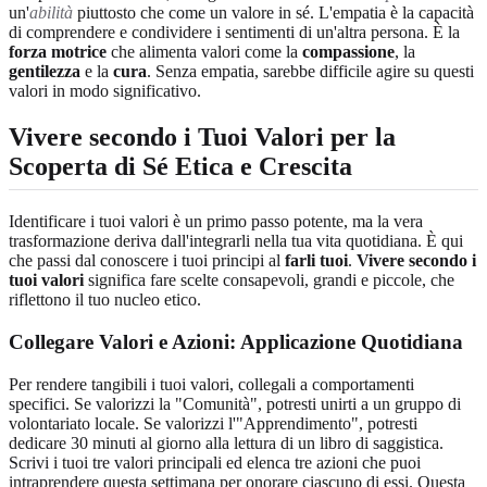
un'
abilità
piuttosto che come un valore in sé. L'empatia è la capacità
di comprendere e condividere i sentimenti di un'altra persona. È la
forza motrice
che alimenta valori come la
compassione
, la
gentilezza
e la
cura
. Senza empatia, sarebbe difficile agire su questi
valori in modo significativo.
Vivere secondo i Tuoi Valori per la
Scoperta di Sé Etica e Crescita
Identificare i tuoi valori è un primo passo potente, ma la vera
trasformazione deriva dall'integrarli nella tua vita quotidiana. È qui
che passi dal conoscere i tuoi principi al
farli tuoi
.
Vivere secondo i
tuoi valori
significa fare scelte consapevoli, grandi e piccole, che
riflettono il tuo nucleo etico.
Collegare Valori e Azioni: Applicazione Quotidiana
Per rendere tangibili i tuoi valori, collegali a comportamenti
specifici. Se valorizzi la "Comunità", potresti unirti a un gruppo di
volontariato locale. Se valorizzi l'"Apprendimento", potresti
dedicare 30 minuti al giorno alla lettura di un libro di saggistica.
Scrivi i tuoi tre valori principali ed elenca tre azioni che puoi
intraprendere questa settimana per onorare ciascuno di essi. Questa