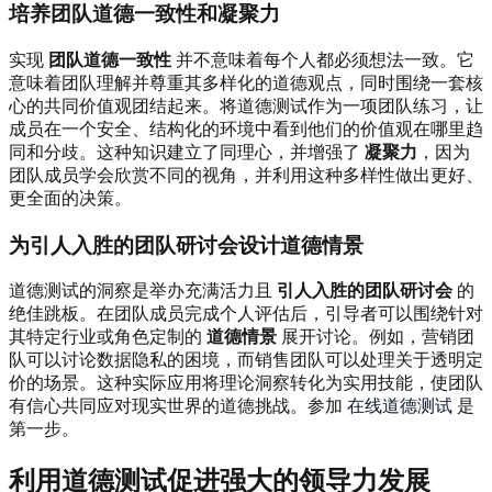
培养团队道德一致性和凝聚力
实现
团队道德一致性
并不意味着每个人都必须想法一致。它
意味着团队理解并尊重其多样化的道德观点，同时围绕一套核
心的共同价值观团结起来。将道德测试作为一项团队练习，让
成员在一个安全、结构化的环境中看到他们的价值观在哪里趋
同和分歧。这种知识建立了同理心，并增强了
凝聚力
，因为
团队成员学会欣赏不同的视角，并利用这种多样性做出更好、
更全面的决策。
为引人入胜的团队研讨会设计道德情景
道德测试的洞察是举办充满活力且
引人入胜的团队研讨会
的
绝佳跳板。在团队成员完成个人评估后，引导者可以围绕针对
其特定行业或角色定制的
道德情景
展开讨论。例如，营销团
队可以讨论数据隐私的困境，而销售团队可以处理关于透明定
价的场景。这种实际应用将理论洞察转化为实用技能，使团队
有信心共同应对现实世界的道德挑战。参加
在线道德测试
是
第一步。
利用道德测试促进强大的领导力发展