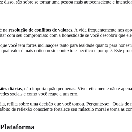
ez disso, são sobre se tornar uma pessoa mais autoconsciente e intencio
 é na
resolução de conflitos de valores
. A vida frequentemente nos ap
itar com seu compromisso com a honestidade se você descobrir que ele 
 que você tem fortes inclinações tanto para lealdade quanto para hones
 qual valor é mais crítico neste contexto específico e por quê. Este pro
s
sões diárias
, não importa quão pequenas. Viver eticamente não é apena
redes sociais e como você reage a um erro.
da dia, reflita sobre uma decisão que você tomou. Pergunte-se: "Quais d
ábito de reflexão consciente fortalece seu músculo moral e torna as con
 Plataforma