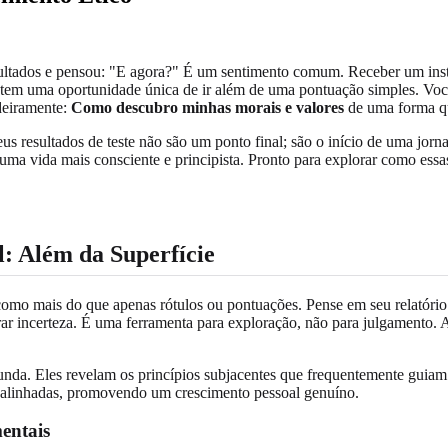
resultados e pensou: "E agora?" É um sentimento comum. Receber um ins
 tem uma oportunidade única de ir além de uma pontuação simples. Voc
deiramente:
Como descubro minhas morais e valores
de uma forma q
eus resultados de teste não são um ponto final; são o início de uma jor
ltivar uma vida mais consciente e principista. Pronto para explorar com
l: Além da Superfície
como mais do que apenas rótulos ou pontuações. Pense em seu relatório
rar incerteza. É uma ferramenta para exploração, não para julgamento.
unda. Eles revelam os princípios subjacentes que frequentemente guiam
e alinhadas, promovendo um crescimento pessoal genuíno.
entais