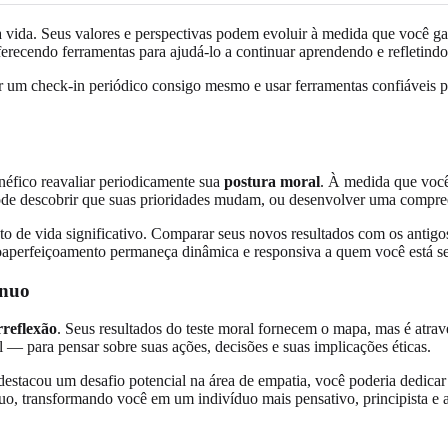
 vida. Seus valores e perspectivas podem evoluir à medida que você gan
recendo ferramentas para ajudá-lo a continuar aprendendo e refletindo m
um check-in periódico consigo mesmo e usar ferramentas confiáveis pa
néfico reavaliar periodicamente sua
postura moral
. À medida que você
ode descobrir que suas prioridades mudam, ou desenvolver uma compree
o de vida significativo. Comparar seus novos resultados com os antig
toaperfeiçoamento permaneça dinâmica e responsiva a quem você está s
ínuo
rreflexão
. Seus resultados do teste moral fornecem o mapa, mas é atrav
 — para pensar sobre suas ações, decisões e suas implicações éticas.
 destacou um desafio potencial na área de empatia, você poderia dedicar
uo, transformando você em um indivíduo mais pensativo, principista e 