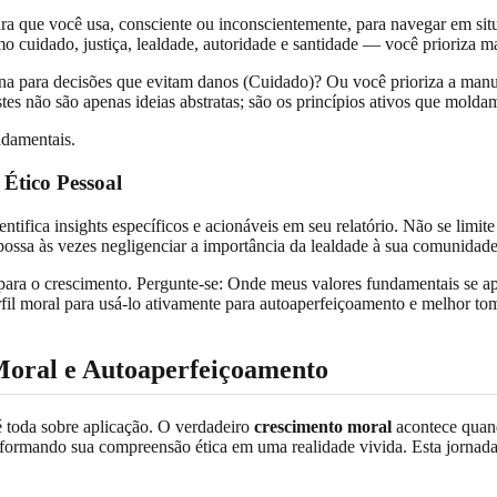
tura que você usa, consciente ou inconscientemente, para navegar em s
 cuidado, justiça, lealdade, autoridade e santidade — você prioriza ma
ina para decisões que evitam danos (Cuidado)? Ou você prioriza a manu
stes não são apenas ideias abstratas; são os princípios ativos que mold
Ético Pessoal
ifica insights específicos e acionáveis em seu relatório. Não se limite
 possa às vezes negligenciar a importância da lealdade à sua comunidade
zado para o crescimento. Pergunte-se: Onde meus valores fundamentais s
fil moral para usá-lo ativamente para autoaperfeiçoamento e melhor tom
Moral e Autoaperfeiçoamento
é toda sobre aplicação. O verdadeiro
crescimento moral
acontece quand
transformando sua compreensão ética em uma realidade vivida. Esta jornad