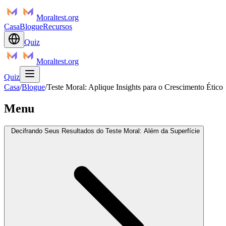
Moraltest.org
Casa
Blogue
Recursos
Quiz
Moraltest.org
Quiz
Casa
/
Blogue
/
Teste Moral: Aplique Insights para o Crescimento Ético
Menu
Decifrando Seus Resultados do Teste Moral: Além da Superfície