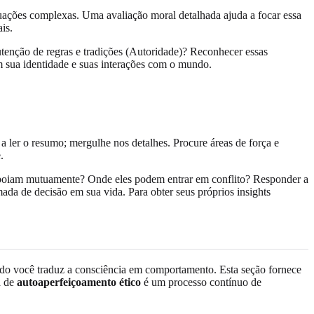
ituações complexas. Uma avaliação moral detalhada ajuda a focar essa
is.
tenção de regras e tradições (Autoridade)? Reconhecer essas
am sua identidade e suas interações com o mundo.
 a ler o resumo; mergulhe nos detalhes. Procure áreas de força e
.
e apoiam mutuamente? Onde eles podem entrar em conflito? Responder a
ada de decisão em sua vida. Para obter seus próprios insights
o você traduz a consciência em comportamento. Esta seção fornece
a de
autoaperfeiçoamento ético
é um processo contínuo de