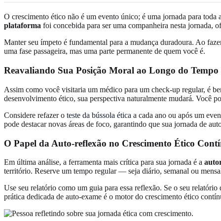
O crescimento ético não é um evento único; é uma jornada para toda a
plataforma
foi concebida para ser uma companheira nesta jornada, ofe
Manter seu ímpeto é fundamental para a mudança duradoura. Ao fazer 
uma fase passageira, mas uma parte permanente de quem você é.
Reavaliando Sua Posição Moral ao Longo do Tempo
Assim como você visitaria um médico para um check-up regular, é be
desenvolvimento ético, sua perspectiva naturalmente mudará. Você p
Considere refazer o
teste da bússola ética
a cada ano ou após um event
pode destacar novas áreas de foco, garantindo que sua jornada de au
O Papel da Auto-reflexão no Crescimento Ético Cont
Em última análise, a ferramenta mais crítica para sua jornada é a
auto
território. Reserve um tempo regular — seja diário, semanal ou mensal
Use seu relatório como um guia para essa reflexão. Se o seu relatório
prática dedicada de auto-exame é o motor do crescimento ético contín