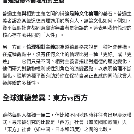
普遍道德vs倫理相對主義
普遍主義與相對主義之間的辯論是
跨文化倫理
的基石。普遍主
義者認為某些道德真理適用於所有人，無論文化如何。例如，
幾乎每個社會都同意殺害無辜者是錯誤的。這表明我們倫理的
核心存在著共同的「人性」。
另一方面，
倫理相對主義
認為道德嚴格來說是一種社會建構。
在這種觀點中，沒有任何文化的倫理比另一種「更好」或「更
差」——它們只是不同。相對主義者指出對道德的歷史變化，
他們研究對動物權利或性別角色的演變觀點，以表明倫理不斷
變化。理解這種平衡有助於你在保持自身正直感的同時欣賞人
類經驗的多樣性。
全球道德差異：東方vs西方
雖然每個人都獨一無二，但比較不同地區時往往會出現廣泛模
式。最常被研究的比較是「西方」社會（如美國和歐洲）與
「東方」社會（如中國、日本和印度）之間的比較。