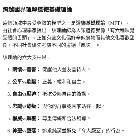
跨越國界理解道德基礎理論
這個領域中最受尊敬的模型之一是
道德基礎理論
（MFT）。
由社會心理學家提出，該理論認為人類道德就像「有六種味覺
受體的舌頭」。正如有些文化偏好辛辣食物而其他文化喜歡甜
食，不同社會優先考慮不同的道德「風味」。
該理論的六大支柱是：
關懷vs傷害：
保護他人並友善待人。
公平vs欺騙：
正義、權利和自主。
自由vs壓迫：
抵抗受限自由的衝動。
忠誠vs背叛：
與你的群體或國家站在一起。
權威vs顛覆：
尊重傳統和合法領導。
神聖vs墮落：
追求純潔並避免「令人厭惡」的行為。