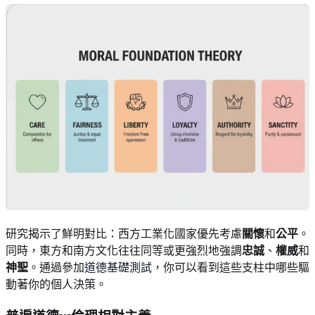
研究揭示了鮮明對比：西方工業化國家優先考慮
關懷
和
公平
。
同時，東方和南方文化往往同等或更強烈地強調
忠誠
、
權威
和
神聖
。通過參加
道德基礎測試
，你可以看到這些支柱中哪些驅
動著你的個人決策。