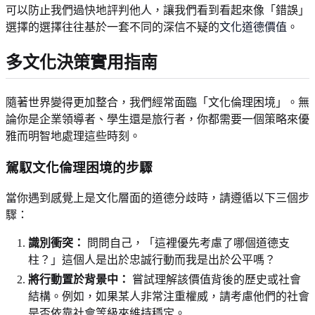
可以防止我們過快地評判他人，讓我們看到看起來像「錯誤」
選擇的選擇往往基於一套不同的深信不疑的
文化道德價值
。
多文化決策實用指南
隨著世界變得更加整合，我們經常面臨「文化倫理困境」。無
論你是企業領導者、學生還是旅行者，你都需要一個策略來優
雅而明智地處理這些時刻。
駕馭文化倫理困境的步驟
當你遇到感覺上是文化層面的道德分歧時，請遵循以下三個步
驟：
識別衝突：
問問自己，「這裡優先考慮了哪個道德支
柱？」這個人是出於忠誠行動而我是出於公平嗎？
將行動置於背景中：
嘗試理解該價值背後的歷史或社會
結構。例如，如果某人非常注重權威，請考慮他們的社會
是否依靠社會等級來維持穩定。