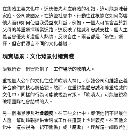
在集體主義文化中，道德優先考慮群體的和諧。這可能意味著
家庭、公司或國家。在這些社會中，行動往往根據它如何影響
他人而非如何使自我受益來判斷。例如，一個人可能會基於對
父母的尊重選擇職業道路。這反映了權威和忠誠支柱。個人主
義者會優先考慮個人熱情，反映自由。兩者都是「道德」選
擇，但它們源自不同的文化基礎。
現實場景：文化背景付諸實踐
讓我們看一個實際例子：
工作場所的吹哨人
。
重視個人公平的文化往往將吹哨人神化。保護公司和維護正義
符合他們的核心價值觀。然而，在重視集體忠誠和尊重權威的
文化中，同樣的行為可能被視為背叛。「吹哨人」可能被視為
破壞團隊社會結構的人。
另一個場景涉及
社會義務
。在某些文化中，即使他們不是最佳
人選，幫助遠親提供金錢或工作在道義上也是義務。在其他文
化中，這被視為「裙帶關係」或「腐敗」。理解這些細微差別