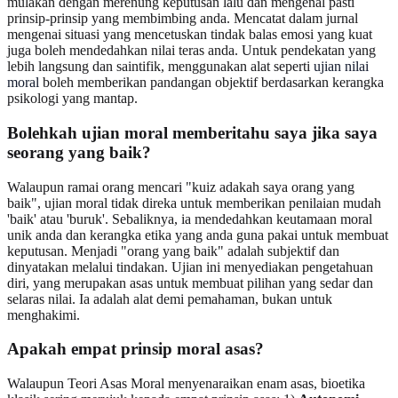
mulakan dengan merenung keputusan lalu dan mengenal pasti
prinsip-prinsip yang membimbing anda. Mencatat dalam jurnal
mengenai situasi yang mencetuskan tindak balas emosi yang kuat
juga boleh mendedahkan nilai teras anda. Untuk pendekatan yang
lebih langsung dan saintifik, menggunakan alat seperti
ujian nilai
moral
boleh memberikan pandangan objektif berdasarkan kerangka
psikologi yang mantap.
Bolehkah ujian moral memberitahu saya jika saya
seorang yang baik?
Walaupun ramai orang mencari "kuiz adakah saya orang yang
baik", ujian moral tidak direka untuk memberikan penilaian mudah
'baik' atau 'buruk'. Sebaliknya, ia mendedahkan keutamaan moral
unik anda dan kerangka etika yang anda guna pakai untuk membuat
keputusan. Menjadi "orang yang baik" adalah subjektif dan
dinyatakan melalui tindakan. Ujian ini menyediakan pengetahuan
diri, yang merupakan asas untuk membuat pilihan yang sedar dan
selaras nilai. Ia adalah alat demi pemahaman, bukan untuk
menghakimi.
Apakah empat prinsip moral asas?
Walaupun Teori Asas Moral menyenaraikan enam asas, bioetika