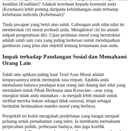
keadilan (Keadilan)? Adakah kesetiaan kepada komuniti anda
(Kesetiaan) lebih penting daripada kebimbangan anda terhadap
kebebasan individu (Kebebasan)?
Tiada jawapan yang betul atau salah. Gabungan unik nilai-nilai ini
membentuk ciri moral peribadi anda. Mengiktiraf ciri ini adalah
intipati pengetahuan diri.
Ujian penilaian moral
yang berstruktur
adalah salah satu cara yang paling berkesan untuk mendapatkan
gambaran yang jelas dan objektif tentang keutamaan asas anda.
Impak terhadap Pandangan Sosial dan Memahami
Orang Lain
Salah satu aplikasi paling kuat Teori Asas Moral adalah
keupayaannya untuk memupuk rasa empati. Apabila anda
memahami bahawa pendapat kuat orang lain datang dari nilai yang
mendalam untuk Pihak Berkuasa atau Kesucian—asas yang
mungkin tidak anda utamakan—ia menjadi lebih mudah untuk
melihat mereka bukan sebagai tidak rasional, tetapi sebagai
bertindak berdasarkan matriks moral yang berbeza.
Perspektif ini boleh mengubah perdebatan yang hangat menjadi
peluang untuk pemahaman yang tulen. Ia membantu memahami
perpecahan politik, perbezaan budaya, dan juga konflik