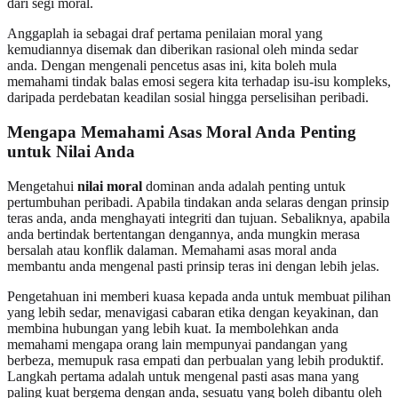
dari segi moral.
Anggaplah ia sebagai draf pertama penilaian moral yang
kemudiannya disemak dan diberikan rasional oleh minda sedar
anda. Dengan mengenali pencetus asas ini, kita boleh mula
memahami tindak balas emosi segera kita terhadap isu-isu kompleks,
daripada perdebatan keadilan sosial hingga perselisihan peribadi.
Mengapa Memahami Asas Moral Anda Penting
untuk Nilai Anda
Mengetahui
nilai moral
dominan anda adalah penting untuk
pertumbuhan peribadi. Apabila tindakan anda selaras dengan prinsip
teras anda, anda menghayati integriti dan tujuan. Sebaliknya, apabila
anda bertindak bertentangan dengannya, anda mungkin merasa
bersalah atau konflik dalaman. Memahami asas moral anda
membantu anda mengenal pasti prinsip teras ini dengan lebih jelas.
Pengetahuan ini memberi kuasa kepada anda untuk membuat pilihan
yang lebih sedar, menavigasi cabaran etika dengan keyakinan, dan
membina hubungan yang lebih kuat. Ia membolehkan anda
memahami mengapa orang lain mempunyai pandangan yang
berbeza, memupuk rasa empati dan perbualan yang lebih produktif.
Langkah pertama adalah untuk mengenal pasti asas mana yang
paling kuat bergema dengan anda, sesuatu yang boleh dibantu oleh