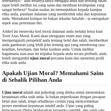
sebenarnya?" atau tertanya-tanya mengapa anda dan seorang rakan
rapat boleh melihat isu yang sama dan membuat kesimpulan yang
sangat berbeza? Soalan-soalan ini menunjukkan kepada kompas
etika anda, panduan dalaman yang membentuk nilai dan keputusan
anda. Memahami kompas ini bukan sekadar falsafah—ia merupakan
aspek asas penemuan diri.
Artikel ini meneroka kod moral dalaman anda melalui lensa kuat
Teori Asas Moral. Kami akan mengupas enam asas yang
mempengaruhi perspektif anda tentang betul dan salah, memberikan
anda gambaran yang lebih jelas tentang apa yang mendorong rasa
keadilan, kesetiaan, dan belas kasihan anda. Untuk melihat
bagaimana asas-asas ini terpakai kepada anda secara peribadi, anda
boleh mengambil
ujian moral
percuma kami dan menemui profil
etika unik anda.
Apakah Ujian Moral? Memahami Sains
di Sebalik Pilihan Anda
Ujian moral
adalah alat psikologi yang direka untuk menentukan
keutamaan etika unik anda. Ia bukan peperiksaan dengan jawapan
betul atau salah, tetapi sebaliknya cermin yang mencerminkan
proses membuat keputusan intuitif anda. Ujian yang paling
berwawasan dibina berdasarkan kerangka saintifik, dan salah satu