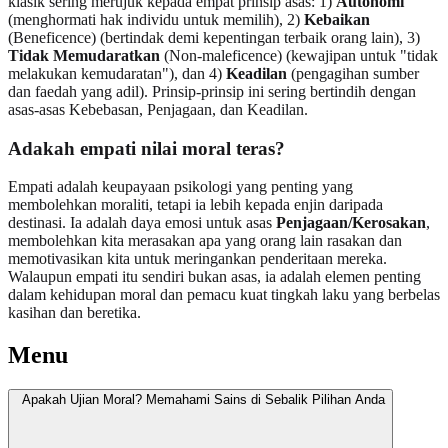
klasik sering merujuk kepada empat prinsip asas: 1)
Autonomi
(menghormati hak individu untuk memilih), 2)
Kebaikan
(Beneficence) (bertindak demi kepentingan terbaik orang lain), 3)
Tidak Memudaratkan
(Non-maleficence) (kewajipan untuk "tidak
melakukan kemudaratan"), dan 4)
Keadilan
(pengagihan sumber
dan faedah yang adil). Prinsip-prinsip ini sering bertindih dengan
asas-asas Kebebasan, Penjagaan, dan Keadilan.
Adakah empati nilai moral teras?
Empati adalah keupayaan psikologi yang penting yang
membolehkan moraliti, tetapi ia lebih kepada enjin daripada
destinasi. Ia adalah daya emosi untuk asas
Penjagaan/Kerosakan
,
membolehkan kita merasakan apa yang orang lain rasakan dan
memotivasikan kita untuk meringankan penderitaan mereka.
Walaupun empati itu sendiri bukan asas, ia adalah elemen penting
dalam kehidupan moral dan pemacu kuat tingkah laku yang berbelas
kasihan dan beretika.
Menu
Apakah Ujian Moral? Memahami Sains di Sebalik Pilihan Anda