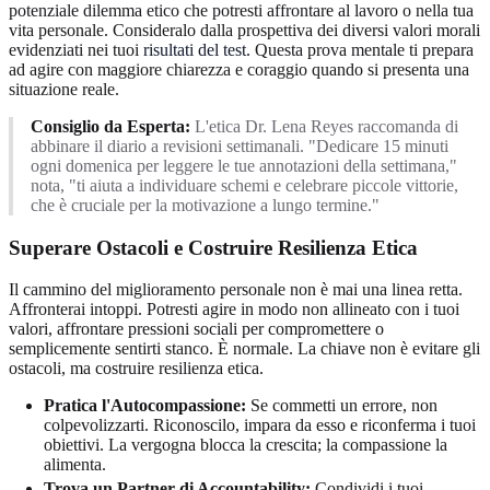
potenziale dilemma etico che potresti affrontare al lavoro o nella tua
vita personale. Consideralo dalla prospettiva dei diversi valori morali
evidenziati nei tuoi
risultati del test
. Questa prova mentale ti prepara
ad agire con maggiore chiarezza e coraggio quando si presenta una
situazione reale.
Consiglio da Esperta:
L'etica Dr. Lena Reyes raccomanda di
abbinare il diario a revisioni settimanali. "Dedicare 15 minuti
ogni domenica per leggere le tue annotazioni della settimana,"
nota, "ti aiuta a individuare schemi e celebrare piccole vittorie,
che è cruciale per la motivazione a lungo termine."
Superare Ostacoli e Costruire Resilienza Etica
Il cammino del miglioramento personale non è mai una linea retta.
Affronterai intoppi. Potresti agire in modo non allineato con i tuoi
valori, affrontare pressioni sociali per compromettere o
semplicemente sentirti stanco. È normale. La chiave non è evitare gli
ostacoli, ma costruire resilienza etica.
Pratica l'Autocompassione:
Se commetti un errore, non
colpevolizzarti. Riconoscilo, impara da esso e riconferma i tuoi
obiettivi. La vergogna blocca la crescita; la compassione la
alimenta.
Trova un Partner di Accountability:
Condividi i tuoi