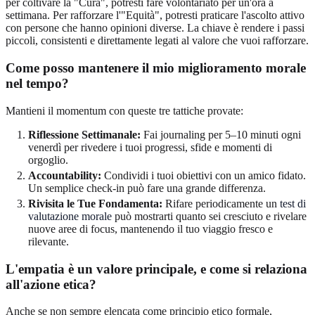
per coltivare la "Cura", potresti fare volontariato per un'ora a
settimana. Per rafforzare l'"Equità", potresti praticare l'ascolto attivo
con persone che hanno opinioni diverse. La chiave è rendere i passi
piccoli, consistenti e direttamente legati al valore che vuoi rafforzare.
Come posso mantenere il mio miglioramento morale
nel tempo?
Mantieni il momentum con queste tre tattiche provate:
Riflessione Settimanale:
Fai journaling per 5–10 minuti ogni
venerdì per rivedere i tuoi progressi, sfide e momenti di
orgoglio.
Accountability:
Condividi i tuoi obiettivi con un amico fidato.
Un semplice check-in può fare una grande differenza.
Rivisita le Tue Fondamenta:
Rifare periodicamente un
test di
valutazione morale
può mostrarti quanto sei cresciuto e rivelare
nuove aree di focus, mantenendo il tuo viaggio fresco e
rilevante.
L'empatia è un valore principale, e come si relaziona
all'azione etica?
Anche se non sempre elencata come principio etico formale,