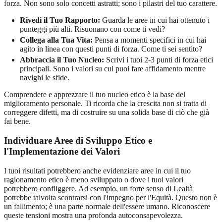
forza. Non sono solo concetti astratti; sono i pilastri del tuo carattere.
Rivedi il Tuo Rapporto:
Guarda le aree in cui hai ottenuto i
punteggi più alti. Risuonano con come ti vedi?
Collega alla Tua Vita:
Pensa a momenti specifici in cui hai
agito in linea con questi punti di forza. Come ti sei sentito?
Abbraccia il Tuo Nucleo:
Scrivi i tuoi 2-3 punti di forza etici
principali. Sono i valori su cui puoi fare affidamento mentre
navighi le sfide.
Comprendere e apprezzare il tuo nucleo etico è la base del
miglioramento personale. Ti ricorda che la crescita non si tratta di
correggere difetti, ma di costruire su una solida base di ciò che già
fai bene.
Individuare Aree di Sviluppo Etico e
l'Implementazione dei Valori
I tuoi risultati potrebbero anche evidenziare aree in cui il tuo
ragionamento etico è meno sviluppato o dove i tuoi valori
potrebbero confliggere. Ad esempio, un forte senso di Lealtà
potrebbe talvolta scontrarsi con l'impegno per l'Equità. Questo non è
un fallimento; è una parte normale dell'essere umano. Riconoscere
queste tensioni mostra una profonda autoconsapevolezza.