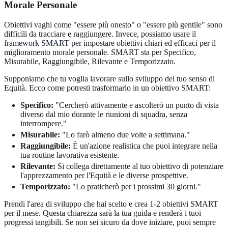
Morale Personale
Obiettivi vaghi come "essere più onesto" o "essere più gentile" sono
difficili da tracciare e raggiungere. Invece, possiamo usare il
framework SMART
per impostare obiettivi chiari ed efficaci per il
miglioramento morale personale. SMART sta per Specifico,
Misurabile, Raggiungibile, Rilevante e Temporizzato.
Supponiamo che tu voglia lavorare sullo sviluppo del tuo senso di
Equità. Ecco come potresti trasformarlo in un obiettivo SMART:
Specifico:
"Cercherò attivamente e ascolterò un punto di vista
diverso dal mio durante le riunioni di squadra, senza
interrompere."
Misurabile:
"Lo farò almeno due volte a settimana."
Raggiungibile:
È un'azione realistica che puoi integrare nella
tua routine lavorativa esistente.
Rilevante:
Si collega direttamente al tuo obiettivo di potenziare
l'apprezzamento per l'Equità e le diverse prospettive.
Temporizzato:
"Lo praticherò per i prossimi 30 giorni."
Prendi l'area di sviluppo che hai scelto e crea 1-2 obiettivi SMART
per il mese. Questa chiarezza sarà la tua guida e renderà i tuoi
progressi tangibili. Se non sei sicuro da dove iniziare, puoi sempre