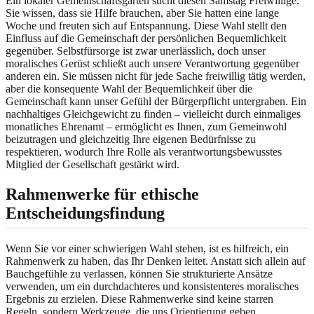
Ein lokaler Gemeinschaftsgarten sucht diesen Samstag Freiwillige.
Sie wissen, dass sie Hilfe brauchen, aber Sie hatten eine lange
Woche und freuten sich auf Entspannung. Diese Wahl stellt den
Einfluss auf die Gemeinschaft der persönlichen Bequemlichkeit
gegenüber. Selbstfürsorge ist zwar unerlässlich, doch unser
moralisches Gerüst schließt auch unsere Verantwortung gegenüber
anderen ein. Sie müssen nicht für jede Sache freiwillig tätig werden,
aber die konsequente Wahl der Bequemlichkeit über die
Gemeinschaft kann unser Gefühl der Bürgerpflicht untergraben. Ein
nachhaltiges Gleichgewicht zu finden – vielleicht durch einmaliges
monatliches Ehrenamt – ermöglicht es Ihnen, zum Gemeinwohl
beizutragen und gleichzeitig Ihre eigenen Bedürfnisse zu
respektieren, wodurch Ihre Rolle als verantwortungsbewusstes
Mitglied der Gesellschaft gestärkt wird.
Rahmenwerke für ethische
Entscheidungsfindung
Wenn Sie vor einer schwierigen Wahl stehen, ist es hilfreich, ein
Rahmenwerk zu haben, das Ihr Denken leitet. Anstatt sich allein auf
Bauchgefühle zu verlassen, können Sie strukturierte Ansätze
verwenden, um ein durchdachteres und konsistenteres moralisches
Ergebnis zu erzielen. Diese Rahmenwerke sind keine starren
Regeln, sondern Werkzeuge, die uns Orientierung geben.