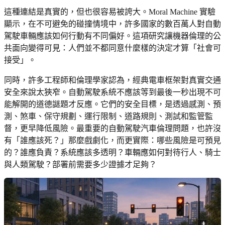
這種連結是真實的，但也很容易被誇大。Moral Machine 實驗
顯示，在不可避免的碰撞情境中，許多國家的數百萬人對自動
駕駛車輛應該如何行動有不同偏好。這項研究讓機器倫理的公
共面向變得可見：人們並不都同意什麼樣的決定才算「社會可
接受」。
同時，許多工程師和倫理學家認為，經典電車框架對真實交通
安全來說太狹窄。自動駕駛系統不應該等到最後一秒出現不可
能解開的道德謎題才反應。它們的安全目標，是透過感測、預
測、煞車、保守規劃、運行限制、道路規則、測試和監管監
督，更早降低風險。最重要的自動駕駛汽車倫理問題，也許沒
有「誰應該死？」那麼戲劇化，而更實際：哪些風險是可預見
的？誰應負責？系統應該多透明？車輛應如何對待行人、騎士
與人類駕駛？部署前需要多少證據才足夠？