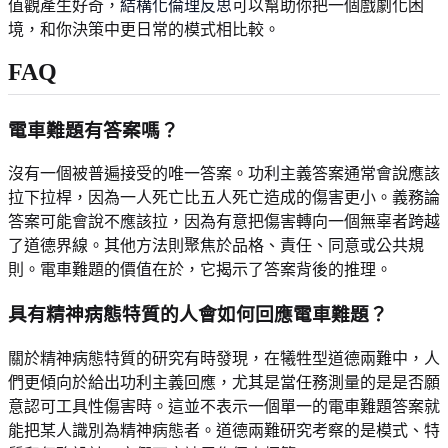
值觀產生好奇，
結構化倫理反思
可以幫助你把一個戲劇化困
境，和你決策中更日常的模式相比較。
FAQ
電車難題有答案嗎？
沒有一個被普遍接受的唯一答案。功利主義答案通常會說應該
拉下拉桿，因為一人死亡比五人死亡造成的傷害更小。義務論
答案可能會說不應該拉，因為有意把傷害轉向一個無辜者跨越
了道德界線。其他方法則聚焦於品格、責任、同意或公共規
則。電車難題的價值在於，它揭示了答案背後的推理。
具有精神病態特質的人會如何回應電車難題？
關於精神病態特質的研究有時發現，在犧牲型道德兩難中，人
們更傾向於給出功利主義回應，尤其是當任務測量的是是否願
意認可工具性傷害時。這並不表示一個單一的電車難題答案就
能把某人識別為精神病態者。道德兩難研究考察的是模式、特