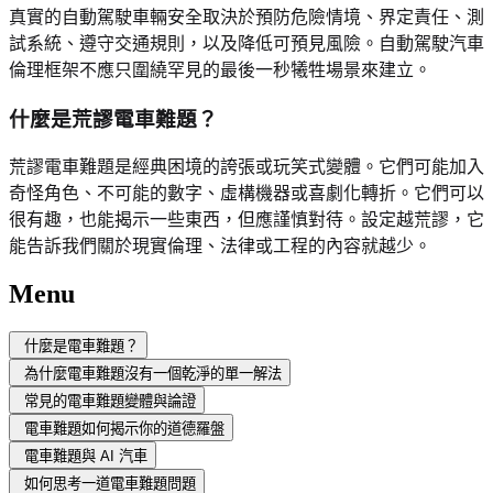
真實的自動駕駛車輛安全取決於預防危險情境、界定責任、測
試系統、遵守交通規則，以及降低可預見風險。自動駕駛汽車
倫理框架不應只圍繞罕見的最後一秒犧牲場景來建立。
什麼是荒謬電車難題？
荒謬電車難題是經典困境的誇張或玩笑式變體。它們可能加入
奇怪角色、不可能的數字、虛構機器或喜劇化轉折。它們可以
很有趣，也能揭示一些東西，但應謹慎對待。設定越荒謬，它
能告訴我們關於現實倫理、法律或工程的內容就越少。
Menu
什麼是電車難題？
為什麼電車難題沒有一個乾淨的單一解法
常見的電車難題變體與論證
電車難題如何揭示你的道德羅盤
電車難題與 AI 汽車
如何思考一道電車難題問題