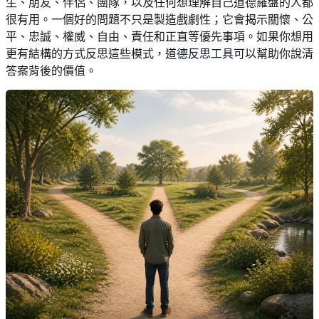
生、朋友、伴侶、團隊，以及任何想理解自己道德羅盤的人都
很有用。一個好的問題不只是製造戲劇性；它會揭示關懷、公
平、忠誠、權威、自由、責任和正直等優先事項。如果你想用
更有結構的方式反思這些模式，
道德反思工具
可以幫助你說清
答案背後的價值。