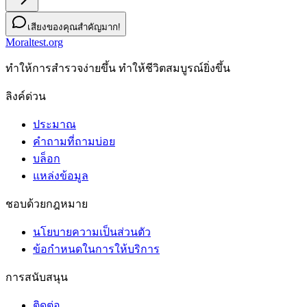
เสียงของคุณสำคัญมาก!
Moraltest.org
ทําให้การสํารวจง่ายขึ้น ทําให้ชีวิตสมบูรณ์ยิ่งขึ้น
ลิงค์ด่วน
ประมาณ
คำถามที่ถามบ่อย
บล็อก
แหล่งข้อมูล
ชอบด้วยกฎหมาย
นโยบายความเป็นส่วนตัว
ข้อกําหนดในการให้บริการ
การสนับสนุน
ติดต่อ