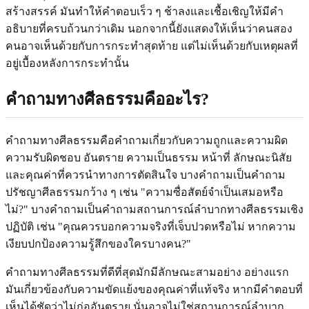
สร้างสรรค์ มันทำให้คำตอบเร็ว ๆ ช้าลงและเชื้อเชิญให้มีคำ
อธิบายที่ครบถ้วนกว่าเดิม นอกจากนี้ยังแสดงให้เห็นว่าคนสอง
คนอาจเห็นด้วยกับการกระทำสุดท้าย แต่ไม่เห็นด้วยกับเหตุผลที่
อยู่เบื้องหลังการกระทำนั้น
คำถามทางศีลธรรมคืออะไร?
คำถามทางศีลธรรมคือคำถามเกี่ยวกับความถูกและความผิด
ความรับผิดชอบ อันตราย ความเป็นธรรม หน้าที่ ลักษณะนิสัย
และคุณค่าที่ควรนำทางการตัดสินใจ บางคำถามเป็นคำถาม
ปรัชญาศีลธรรมกว้าง ๆ เช่น "ความซื่อสัตย์จำเป็นเสมอหรือ
ไม่?" บางคำถามเป็นคำถามสถานการณ์ลำบากทางศีลธรรมเชิง
ปฏิบัติ เช่น "คุณควรบอกความจริงที่เจ็บปวดหรือไม่ หากความ
เงียบปกป้องความรู้สึกของใครบางคน?"
คำถามทางศีลธรรมที่ดีที่สุดมักมีลักษณะสามอย่าง อย่างแรก
มันเกี่ยวข้องกับความขัดแย้งของคุณค่าที่แท้จริง หากมีคำตอบที่
เห็นได้ชัดว่าไม่ก่ออันตราย นั่นอาจไม่ใช่สถานการณ์ลำบาก