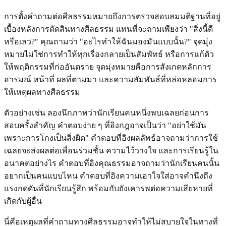
การตั้งคำถามต่อศีลธรรมหมายถึงการตรวจสอบสมมติฐานที่อยู่
เบื้องหลังการตัดสินทางศีลธรรม แทนที่จะถามเพียงว่า "สิ่งนี้ดี
หรือเลว?" คุณถามว่า "อะไรทำให้ฉันมองมันแบบนั้น?" จุดมุ่ง
หมายไม่ใช่การทำให้ทุกเรื่องกลายเป็นสัมพัทธ์ หรือการแก้ตัว
ให้พฤติกรรมที่ก่ออันตราย จุดมุ่งหมายคือการสังเกตหลักการ
อารมณ์ หน้าที่ ผลที่ตามมา และความสัมพันธ์ที่หล่อหลอมการ
ให้เหตุผลทางศีลธรรม
ตัวอย่างเช่น ลองนึกภาพว่านักเรียนคนหนึ่งพบเฉลยก่อนการ
สอบครั้งสำคัญ คำตอบง่าย ๆ ที่อิงกฎอาจเป็นว่า "อย่าใช้มัน
เพราะการโกงเป็นสิ่งผิด" คำตอบที่อิงผลลัพธ์อาจถามว่าการใช้
เฉลยจะส่งผลต่อเพื่อนร่วมชั้น ความไว้วางใจ และการเรียนรู้ใน
อนาคตอย่างไร คำตอบที่อิงคุณธรรมอาจถามว่านักเรียนคนนั้น
อยากเป็นคนแบบไหน คำตอบที่อิงความเอาใจใส่อาจคำนึงถึง
แรงกดดันที่นักเรียนรู้สึก พร้อมกับยังเคารพต่อความเสียหายที่
เกิดกับผู้อื่น
นี่คือเหตุผลที่คำถามทางศีลธรรมอาจทำให้ไม่สบายใจในทางที่