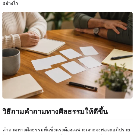
อย่างไร
วิธีถามคำถามทางศีลธรรมให้ดีขึ้น
คำถามทางศีลธรรมที่แข็งแรงต้องเฉพาะเจาะจงพอจะอภิปราย