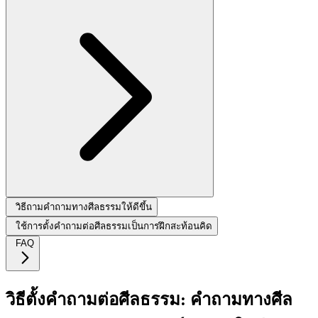
วิธีถามคำถามทางศีลธรรมให้ดีขึ้น
ใช้การตั้งคำถามต่อศีลธรรมเป็นการฝึกสะท้อนคิด
FAQ
วิธีตั้งคำถามต่อศีลธรรม: คำถามทางศีล