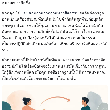
หมายอย่างลึกซึ้ง
หากคุณใช้
แบบสอบถามรากฐานทางศีลธรรม
ผลลัพธ์ควรถูก
อ่านเป็นเครื่องช่วยสะท้อนคิด ไม่ใช่คำตัดสินสุดท้ายต่อบุคลิก
ของคุณ มันอาจช่วยให้คุณถามคำถาม เช่น ฉันให้น้ำหนักกับ
อันตรายมากกว่าความภักดีหรือไม่? ฉันไม่ไว้วางใจอำนาจแม้
ในเวลาที่กฎปกป้องผู้คนหรือไม่? ฉันมองความเป็นธรรม
เป็นการปฏิบัติเท่าเทียม ผลลัพธ์เท่าเทียม หรือรางวัลที่สมควรได้
รับ?
คำถามเหล่านี้มีประโยชน์เป็นพิเศษ เพราะความขัดแย้งทางศีล
ธรรมมักไม่ใช่เรื่องข้อเท็จจริงเท่านั้น แต่มันเกี่ยวกับว่ารากฐาน
ใดรู้สึกเร่งด่วนที่สุด เมื่อคุณตั้งชื่อรากฐานนั้นได้ การสนทนาจะ
เป็นเรื่องส่วนตัวน้อยลงและจัดการได้มากขึ้น