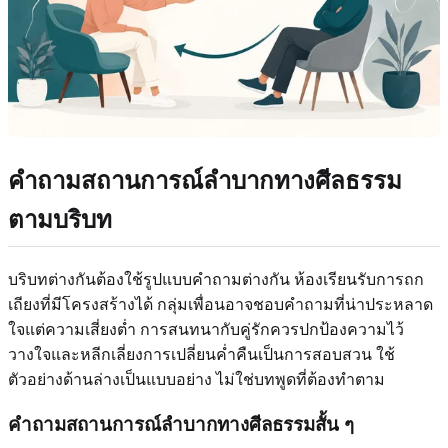
คำถามสถานการณ์ลำบากทางศีลธรรม
ตามบริบท
บริบทต่างกันต้องใช้รูปแบบคำถามต่างกัน ห้องเรียนรับการถก
เถียงที่มีโครงสร้างได้ กลุ่มเพื่อนอาจชอบคำถามที่น่าประหลาด
ใจแต่ความเสี่ยงต่ำ การสนทนากับคู่รักควรปกป้องความไว้
วางใจและหลีกเลี่ยงการเปลี่ยนค่ำคืนเป็นการสอบสวน ใช้
ตัวอย่างด้านล่างเป็นแบบอย่าง ไม่ใช่บทพูดที่ต้องทำตาม
คำถามสถานการณ์ลำบากทางศีลธรรมสั้น ๆ