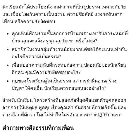
นักเรียนมักได้ประโยชน์จากคำถามที่เป็นรูปธรรม เหมาะกับวัย
และเชื่อมโยงกับความเป็นธรรม ความซื่อสัตย์ แรงกดดันจาก
เพื่อน หรือความรับผิดชอบ
คุณเห็นเพื่อนร่วมชั้นลอกการบ้านเพราะเขารับภาระหนักที่
บ้าน คุณจะแจ้งครู พูดคุยกับเขา หรือไม่ยุ่ง?
สมาชิกในงานกลุ่มทำงานน้อยมากแต่ขอได้คะแนนเท่ากัน
อะไรคือความเป็นธรรม?
เพื่อนบอกความลับที่กระทบต่อความปลอดภัยของนักเรียน
อีกคน คุณมีความรับผิดชอบอะไร?
กฎของโรงเรียนดูไม่เป็นธรรม แต่การฝ่าฝืนอาจสร้าง
ปัญหาให้คนอื่น นักเรียนควรตอบสนองอย่างไร?
สำหรับนักเรียน โครงสร้างที่ปลอดภัยที่สุดคือแยกตัวบุคคลออก
จากการให้เหตุผล พูดคุยเรื่องคุณค่า อันตรายที่อาจเกิดขึ้น และ
ทางเลือกที่ดีกว่า โดยไม่ทำให้ใครอับอายเพราะปฏิกิริยาแรก
คำถามทางศีลธรรมที่ถามเพื่อน