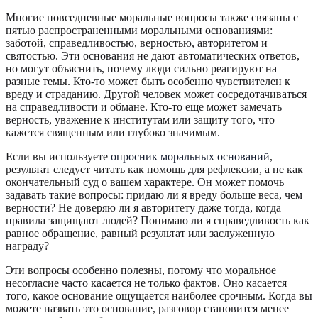
Многие повседневные моральные вопросы также связаны с
пятью распространенными моральными основаниями:
заботой, справедливостью, верностью, авторитетом и
святостью. Эти основания не дают автоматических ответов,
но могут объяснить, почему люди сильно реагируют на
разные темы. Кто-то может быть особенно чувствителен к
вреду и страданию. Другой человек может сосредотачиваться
на справедливости и обмане. Кто-то еще может замечать
верность, уважение к институтам или защиту того, что
кажется священным или глубоко значимым.
Если вы используете
опросник моральных оснований
,
результат следует читать как помощь для рефлексии, а не как
окончательный суд о вашем характере. Он может помочь
задавать такие вопросы: придаю ли я вреду больше веса, чем
верности? Не доверяю ли я авторитету даже тогда, когда
правила защищают людей? Понимаю ли я справедливость как
равное обращение, равный результат или заслуженную
награду?
Эти вопросы особенно полезны, потому что моральное
несогласие часто касается не только фактов. Оно касается
того, какое основание ощущается наиболее срочным. Когда вы
можете назвать это основание, разговор становится менее