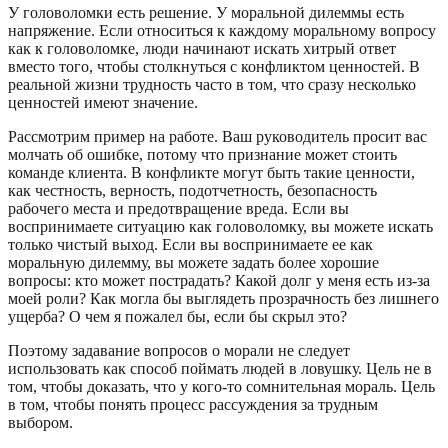
У головоломки есть решение. У моральной дилеммы есть
напряжение. Если относиться к каждому моральному вопросу
как к головоломке, люди начинают искать хитрый ответ
вместо того, чтобы столкнуться с конфликтом ценностей. В
реальной жизни трудность часто в том, что сразу несколько
ценностей имеют значение.
Рассмотрим пример на работе. Ваш руководитель просит вас
молчать об ошибке, потому что признание может стоить
команде клиента. В конфликте могут быть такие ценности,
как честность, верность, подотчетность, безопасность
рабочего места и предотвращение вреда. Если вы
воспринимаете ситуацию как головоломку, вы можете искать
только чистый выход. Если вы воспринимаете ее как
моральную дилемму, вы можете задать более хорошие
вопросы: кто может пострадать? Какой долг у меня есть из-за
моей роли? Как могла бы выглядеть прозрачность без лишнего
ущерба? О чем я пожалел бы, если бы скрыл это?
Поэтому задавание вопросов о морали не следует
использовать как способ поймать людей в ловушку. Цель не в
том, чтобы доказать, что у кого-то сомнительная мораль. Цель
в том, чтобы понять процесс рассуждения за трудным
выбором.