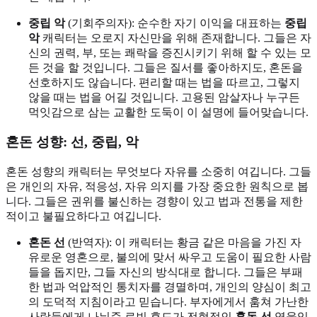
중립 악
(기회주의자): 순수한 자기 이익을 대표하는
중립
악
캐릭터는 오로지 자신만을 위해 존재합니다. 그들은 자
신의 권력, 부, 또는 쾌락을 증진시키기 위해 할 수 있는 모
든 것을 할 것입니다. 그들은 질서를 좋아하지도, 혼돈을
선호하지도 않습니다. 편리할 때는 법을 따르고, 그렇지
않을 때는 법을 어길 것입니다. 고용된 암살자나 누구든
먹잇감으로 삼는 교활한 도둑이 이 설명에 들어맞습니다.
혼돈 성향: 선, 중립, 악
혼돈 성향의 캐릭터는 무엇보다 자유를 소중히 여깁니다. 그들
은 개인의 자유, 적응성, 자유 의지를 가장 중요한 원칙으로 봅
니다. 그들은 권위를 불신하는 경향이 있고 법과 전통을 제한
적이고 불필요하다고 여깁니다.
혼돈 선
(반역자): 이 캐릭터는 황금 같은 마음을 가진 자
유로운 영혼으로, 불의에 맞서 싸우고 도움이 필요한 사람
들을 돕지만, 그들 자신의 방식대로 합니다. 그들은 부패
한 법과 억압적인 통치자를 경멸하며, 개인의 양심이 최고
의 도덕적 지침이라고 믿습니다. 부자에게서 훔쳐 가난한
사람들에게 나눠준 로빈 후드가 전형적인
혼돈 선
영웅입