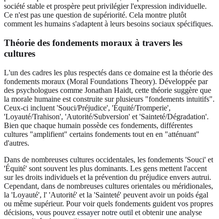
société stable et prospère peut privilégier l'expression individuelle.
Ce n'est pas une question de supériorité. Cela montre plutôt
comment les humains s'adaptent à leurs besoins sociaux spécifiques.
Théorie des fondements moraux à travers les
cultures
L'un des cadres les plus respectés dans ce domaine est la théorie des
fondements moraux (Moral Foundations Theory). Développée par
des psychologues comme Jonathan Haidt, cette théorie suggère que
la morale humaine est construite sur plusieurs "fondements intuitifs".
Ceux-ci incluent 'Souci/Préjudice', 'Équité/Tromperie',
'Loyauté/Trahison', 'Autorité/Subversion' et 'Sainteté/Dégradation'.
Bien que chaque humain possède ces fondements, différentes
cultures "amplifient" certains fondements tout en en "atténuant"
d'autres.
Dans de nombreuses cultures occidentales, les fondements 'Souci' et
'Équité' sont souvent les plus dominants. Les gens mettent l'accent
sur les droits individuels et la prévention du préjudice envers autrui.
Cependant, dans de nombreuses cultures orientales ou méridionales,
la 'Loyauté', l' 'Autorité' et la 'Sainteté' peuvent avoir un poids égal
ou même supérieur. Pour voir quels fondements guident vos propres
décisions, vous pouvez
essayer notre outil
et obtenir une analyse